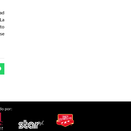
ad
 La
nto
 se
do por: