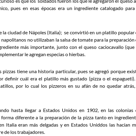
 curioso es que los soldados fueron los que le agregaron el queso a
co, pues en esas épocas era un ingrediente catalogado para 
la ciudad de Nápoles (Italia); se convirtió en un platillo popular
os napolitanos no utilizaban la salsa de tomate para la preparación
ngrediente más importante, junto con el queso caciocavallo (que
mplementar le agregan especias o hierbas.
s pizzas tiene una historia particular, pues se agregó porque exis
 definir cuál era el platillo más gustado (pizza o el espagueti).
tillos, por lo cual los pizzeros en su afán de no quedar atrás,
mundo hasta llegar a Estados Unidos en 1902, en las colonias
forma diferente a la preparación de la pizza tanto en ingredien
 en Italia eran más delgadas y en Estados Uniddos las hacían 
e de los trabajadores.