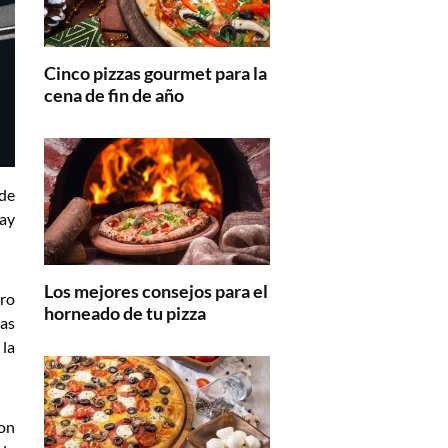
Cinco pizzas gourmet para la
cena de fin de año
 de
hay
Los mejores consejos para el
ero
horneado de tu pizza
tas
 la
con