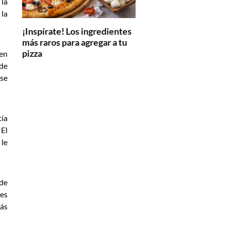
 la
la
¡Inspírate! Los ingredientes
más raros para agregar a tu
pizza
 en
 de
 se
tía
 El
 le
 de
tes
más