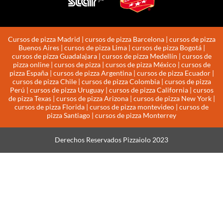
Cursos de pizza Madrid | cursos de pizza Barcelona | cursos de pizza
Buenos Aires | cursos de pizza Lima | cursos de pizza Bogotá |
cursos de pizza Guadalajara | cursos de pizza Medellín | cursos de
pizza online | cursos de pizza | cursos de pizza México | cursos de
pizza España | cursos de pizza Argentina | cursos de pizza Ecuador |
cursos de pizza Chile | cursos de pizza Colombia | cursos de pizza
Perú | cursos de pizza Uruguay | cursos de pizza California | cursos
de pizza Texas | cursos de pizza Arizona | cursos de pizza New York |
cursos de pizza Florida | cursos de pizza montevideo | cursos de
pizza Santiago | cursos de pizza Monterrey
Derechos Reservados Pizzaiolo 2023